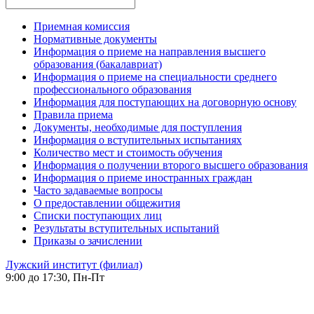
Приемная комиссия
Нормативные документы
Информация о приеме на направления высшего
образования (бакалавриат)
Информация о приеме на специальности среднего
профессионального образования
Информация для поступающих на договорную основу
Правила приема
Документы, необходимые для поступления
Информация о вступительных испытаниях
Количество мест и стоимость обучения
Информация о получении второго высшего образования
Информация о приеме иностранных граждан
Часто задаваемые вопросы
О предоставлении общежития
Списки поступающих лиц
Результаты вступительных испытаний
Приказы о зачислении
Лужский институт (филиал)
9:00 до 17:30, Пн-Пт
-