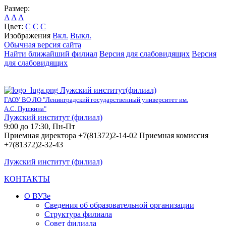
Размер:
A
A
A
Цвет:
C
C
C
Изображения
Вкл.
Выкл.
Обычная версия сайта
Найти ближайший филиал
Версия для слабовидящих
Версия
для слабовидящих
Лужский институт(филиал)
ГАОУ ВО ЛО "Ленинградский государственный университет им.
А.С. Пушкина"
Лужский институт (филиал)
9:00 до 17:30, Пн-Пт
Приемная директора +7(81372)2-14-02 Приемная комиссия
+7(81372)2-32-43
Лужский институт (филиал)
КОНТАКТЫ
О ВУЗе
Сведения об образовательной организации
Структура филиала
Совет филиала