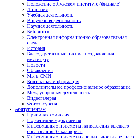
Положение о Лужском институте (филиале)
Лицензия
Учебная деятельность
Внеучебная деятельность
Научная деятельность
Библиотека
Электронная информационно-образовательная
среда
История
Благодарственные письма, поздравления
институту
Новости
Объявления
Мы в СМИ
Контактная информация
Дополнительное профессиональное образование
Международная деятельность
Видеогалерея
Фотоэксурсия
Абитуриентам
Приемная комиссия
Нормативные документы
Информация о приеме на направления высшего
образования (бакалавриат)
Информация о приеме на специальности среднего