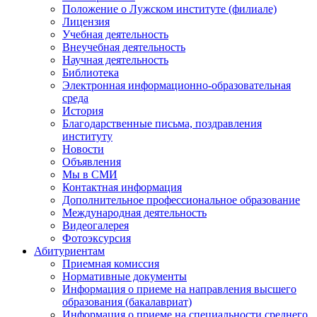
Положение о Лужском институте (филиале)
Лицензия
Учебная деятельность
Внеучебная деятельность
Научная деятельность
Библиотека
Электронная информационно-образовательная
среда
История
Благодарственные письма, поздравления
институту
Новости
Объявления
Мы в СМИ
Контактная информация
Дополнительное профессиональное образование
Международная деятельность
Видеогалерея
Фотоэксурсия
Абитуриентам
Приемная комиссия
Нормативные документы
Информация о приеме на направления высшего
образования (бакалавриат)
Информация о приеме на специальности среднего