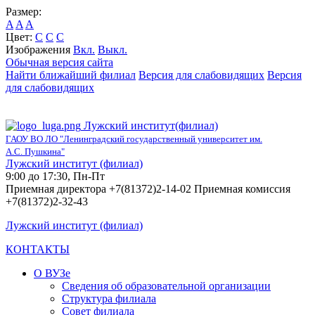
Размер:
A
A
A
Цвет:
C
C
C
Изображения
Вкл.
Выкл.
Обычная версия сайта
Найти ближайший филиал
Версия для слабовидящих
Версия
для слабовидящих
Лужский институт(филиал)
ГАОУ ВО ЛО "Ленинградский государственный университет им.
А.С. Пушкина"
Лужский институт (филиал)
9:00 до 17:30, Пн-Пт
Приемная директора +7(81372)2-14-02 Приемная комиссия
+7(81372)2-32-43
Лужский институт (филиал)
КОНТАКТЫ
О ВУЗе
Сведения об образовательной организации
Структура филиала
Совет филиала