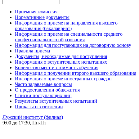
Приемная комиссия
Нормативные документы
Информация о приеме на направления высшего
образования (бакалавриат)
Информация о приеме на специальности среднего
профессионального образования
Информация для поступающих на договорную основу
Правила приема
Документы, необходимые для поступления
Информация о вступительных испытаниях
Количество мест и стоимость обучения
Информация о получении второго высшего образования
Информация о приеме иностранных граждан
Часто задаваемые вопросы
О предоставлении общежития
Списки поступающих лиц
Результаты вступительных испытаний
Приказы о зачислении
Лужский институт (филиал)
9:00 до 17:30, Пн-Пт
-