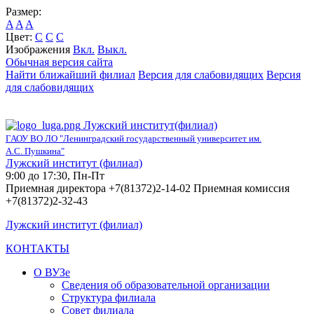
Размер:
A
A
A
Цвет:
C
C
C
Изображения
Вкл.
Выкл.
Обычная версия сайта
Найти ближайший филиал
Версия для слабовидящих
Версия
для слабовидящих
Лужский институт(филиал)
ГАОУ ВО ЛО "Ленинградский государственный университет им.
А.С. Пушкина"
Лужский институт (филиал)
9:00 до 17:30, Пн-Пт
Приемная директора +7(81372)2-14-02 Приемная комиссия
+7(81372)2-32-43
Лужский институт (филиал)
КОНТАКТЫ
О ВУЗе
Сведения об образовательной организации
Структура филиала
Совет филиала