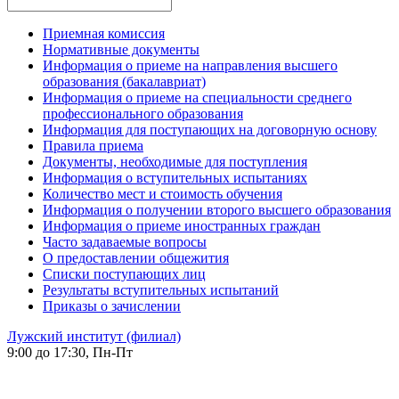
Приемная комиссия
Нормативные документы
Информация о приеме на направления высшего
образования (бакалавриат)
Информация о приеме на специальности среднего
профессионального образования
Информация для поступающих на договорную основу
Правила приема
Документы, необходимые для поступления
Информация о вступительных испытаниях
Количество мест и стоимость обучения
Информация о получении второго высшего образования
Информация о приеме иностранных граждан
Часто задаваемые вопросы
О предоставлении общежития
Списки поступающих лиц
Результаты вступительных испытаний
Приказы о зачислении
Лужский институт (филиал)
9:00 до 17:30, Пн-Пт
-