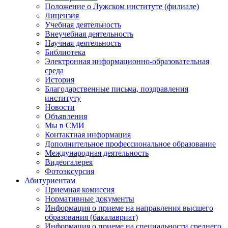
Положение о Лужском институте (филиале)
Лицензия
Учебная деятельность
Внеучебная деятельность
Научная деятельность
Библиотека
Электронная информационно-образовательная
среда
История
Благодарственные письма, поздравления
институту
Новости
Объявления
Мы в СМИ
Контактная информация
Дополнительное профессиональное образование
Международная деятельность
Видеогалерея
Фотоэксурсия
Абитуриентам
Приемная комиссия
Нормативные документы
Информация о приеме на направления высшего
образования (бакалавриат)
Информация о приеме на специальности среднего