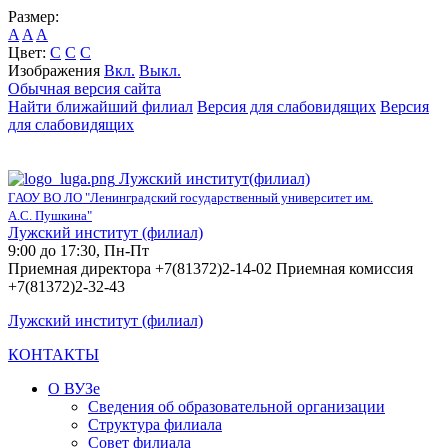
Размер:
A
A
A
Цвет:
C
C
C
Изображения
Вкл.
Выкл.
Обычная версия сайта
Найти ближайший филиал
Версия для слабовидящих
Версия
для слабовидящих
Лужский институт(филиал)
ГАОУ ВО ЛО "Ленинградский государственный университет им.
А.С. Пушкина"
Лужский институт (филиал)
9:00 до 17:30, Пн-Пт
Приемная директора +7(81372)2-14-02 Приемная комиссия
+7(81372)2-32-43
Лужский институт (филиал)
КОНТАКТЫ
О ВУЗе
Сведения об образовательной организации
Структура филиала
Совет филиала