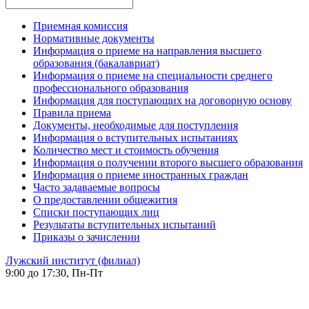
Приемная комиссия
Нормативные документы
Информация о приеме на направления высшего
образования (бакалавриат)
Информация о приеме на специальности среднего
профессионального образования
Информация для поступающих на договорную основу
Правила приема
Документы, необходимые для поступления
Информация о вступительных испытаниях
Количество мест и стоимость обучения
Информация о получении второго высшего образования
Информация о приеме иностранных граждан
Часто задаваемые вопросы
О предоставлении общежития
Списки поступающих лиц
Результаты вступительных испытаний
Приказы о зачислении
Лужский институт (филиал)
9:00 до 17:30, Пн-Пт
-