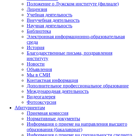
Положение о Лужском институте (филиале)
Лицензия
Учебная деятельность
Внеучебная деятельность
Научная деятельность
Библиотека
Электронная информационно-образовательная
среда
История
Благодарственные письма, поздравления
институту
Новости
Объявления
Мы в СМИ
Контактная информация
Дополнительное профессиональное образование
Международная деятельность
Видеогалерея
Фотоэксурсия
Абитуриентам
Приемная комиссия
Нормативные документы
Информация о приеме на направления высшего
образования (бакалавриат)
Информация о приеме на специальности среднего