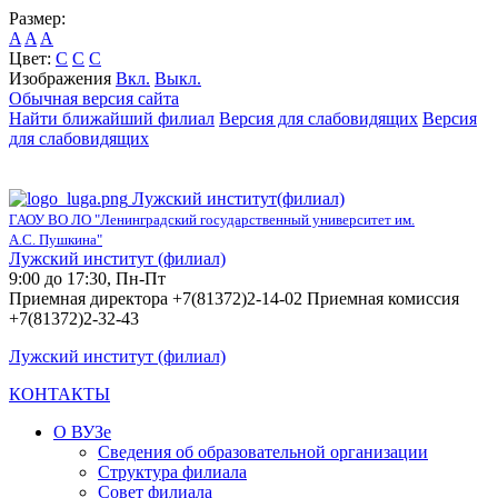
Размер:
A
A
A
Цвет:
C
C
C
Изображения
Вкл.
Выкл.
Обычная версия сайта
Найти ближайший филиал
Версия для слабовидящих
Версия
для слабовидящих
Лужский институт(филиал)
ГАОУ ВО ЛО "Ленинградский государственный университет им.
А.С. Пушкина"
Лужский институт (филиал)
9:00 до 17:30, Пн-Пт
Приемная директора +7(81372)2-14-02 Приемная комиссия
+7(81372)2-32-43
Лужский институт (филиал)
КОНТАКТЫ
О ВУЗе
Сведения об образовательной организации
Структура филиала
Совет филиала