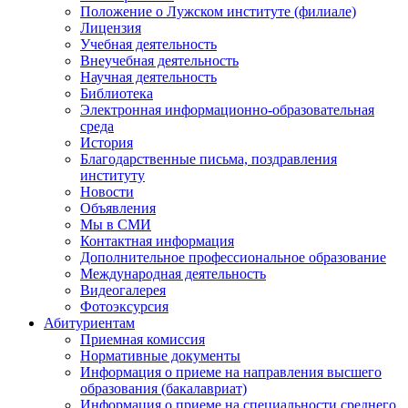
Положение о Лужском институте (филиале)
Лицензия
Учебная деятельность
Внеучебная деятельность
Научная деятельность
Библиотека
Электронная информационно-образовательная
среда
История
Благодарственные письма, поздравления
институту
Новости
Объявления
Мы в СМИ
Контактная информация
Дополнительное профессиональное образование
Международная деятельность
Видеогалерея
Фотоэксурсия
Абитуриентам
Приемная комиссия
Нормативные документы
Информация о приеме на направления высшего
образования (бакалавриат)
Информация о приеме на специальности среднего