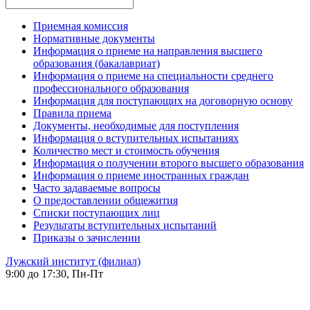
Приемная комиссия
Нормативные документы
Информация о приеме на направления высшего
образования (бакалавриат)
Информация о приеме на специальности среднего
профессионального образования
Информация для поступающих на договорную основу
Правила приема
Документы, необходимые для поступления
Информация о вступительных испытаниях
Количество мест и стоимость обучения
Информация о получении второго высшего образования
Информация о приеме иностранных граждан
Часто задаваемые вопросы
О предоставлении общежития
Списки поступающих лиц
Результаты вступительных испытаний
Приказы о зачислении
Лужский институт (филиал)
9:00 до 17:30, Пн-Пт
-