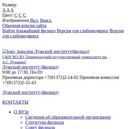
Размер:
A
A
A
Цвет:
C
C
C
Изображения
Вкл.
Выкл.
Обычная версия сайта
Найти ближайший филиал
Версия для слабовидящих
Версия
для слабовидящих
Лужский институт(филиал)
ГАОУ ВО ЛО "Ленинградский государственный университет им.
А.С. Пушкина"
Лужский институт (филиал)
9:00 до 17:30, Пн-Пт
Приемная директора +7(81372)2-14-02 Приемная комиссия
+7(81372)2-32-43
Лужский институт (филиал)
КОНТАКТЫ
О ВУЗе
Сведения об образовательной организации
Структура филиала
Совет филиала