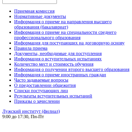
Приемная комиссия
Нормативные документы
Информация о приеме на направления высшего
образования (бакалавриат)
Информация о приеме на специальности среднего
профессионального образования
Информация для поступающих на договорную основу
Правила приема
Документы, необходимые для поступления
Информация о вступительных испытаниях
Количество мест и стоимость обучения
Информация о получении второго высшего образования
Информация о приеме иностранных граждан
Часто задаваемые вопросы
О предоставлении общежития
Списки поступающих лиц
Результаты вступительных испытаний
Приказы о зачислении
Лужский институт (филиал)
9:00 до 17:30, Пн-Пт
-