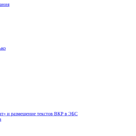
ания
ько
ат» и размещение текстов ВКР в ЭБС
а