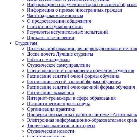
Информация о получении второго высшего образов
Информация о приеме иностранных граждан
Часто задаваемые вопросы
О предоставлении общежития
Списки поступающих лиц
Результаты вступительных испытаний
Приказы о зачислении
Студентам
Полезная информация для первокурсников и не тол
Доска почета Лучшие студенты
Работа с молодежью
Студенческое самоуправление
Специальности и направления обучения студентов
Расписание занятий очной формы обучения
Расписание сессий заочной формы обучения
Расписание занятий очно-заочной формы обучения
Расписание экзаменов
Интернет-тренажеры в сфере образования
Патриотические проекты вуза
Организация практики
Проверка письменных работ в системе «Антиплаги
Электронная информационно-образовательная сред
Творческое развитие и интересы
Студенческие новости
Спортивная жизнь