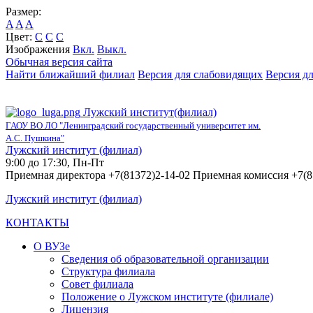
Размер:
A
A
A
Цвет:
C
C
C
Изображения
Вкл.
Выкл.
Обычная версия сайта
Найти ближайший филиал
Версия для слабовидящих
Версия д
Лужский институт(филиал)
ГАОУ ВО ЛО "Ленинградский государственный университет им.
А.С. Пушкина"
Лужский институт (филиал)
9:00 до 17:30, Пн-Пт
Приемная директора +7(81372)2-14-02 Приемная комиссия +7(8
Лужский институт (филиал)
КОНТАКТЫ
О ВУЗе
Сведения об образовательной организации
Структура филиала
Совет филиала
Положение о Лужском институте (филиале)
Лицензия