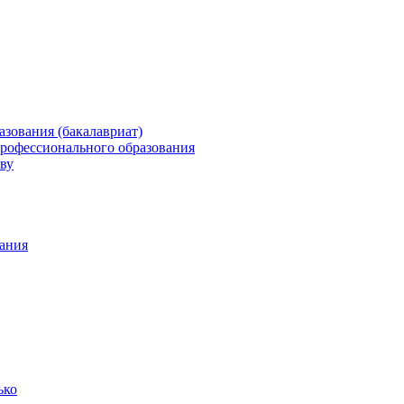
зования (бакалавриат)
профессионального образования
ву
ания
ько