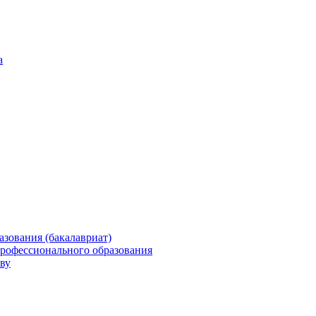
а
зования (бакалавриат)
профессионального образования
ву