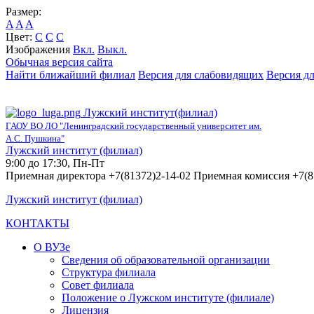
Размер:
A
A
A
Цвет:
C
C
C
Изображения
Вкл.
Выкл.
Обычная версия сайта
Найти ближайший филиал
Версия для слабовидящих
Версия д
Лужский институт(филиал)
ГАОУ ВО ЛО "Ленинградский государственный университет им.
А.С. Пушкина"
Лужский институт (филиал)
9:00 до 17:30, Пн-Пт
Приемная директора +7(81372)2-14-02 Приемная комиссия +7(8
Лужский институт (филиал)
КОНТАКТЫ
О ВУЗе
Сведения об образовательной организации
Структура филиала
Совет филиала
Положение о Лужском институте (филиале)
Лицензия