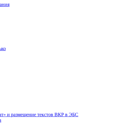
ания
ько
ат» и размещение текстов ВКР в ЭБС
а