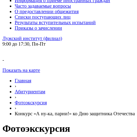
Информация о приеме иностранных граждан
Часто задаваемые вопросы
О предоставлении общежития
Списки поступающих лиц
Результаты вступительных испытаний
Приказы о зачислении
Лужский институт (филиал)
9:00 до 17:30, Пн-Пт
-
Показать на карте
Главная
›
Абитуриентам
›
Фотоэкскурсия
›
Конкурс «А ну-ка, парни!» ко Дню защитника Отечества
Фотоэкскурсия