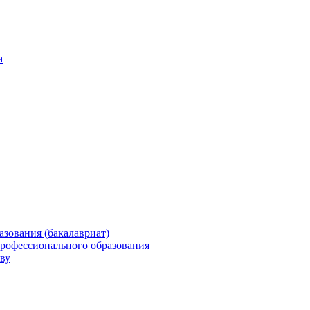
а
зования (бакалавриат)
профессионального образования
ву