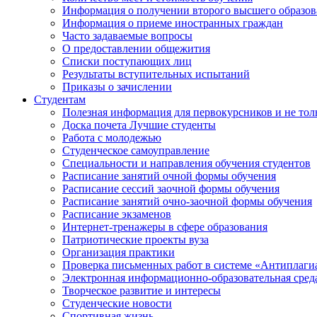
Информация о получении второго высшего образов
Информация о приеме иностранных граждан
Часто задаваемые вопросы
О предоставлении общежития
Списки поступающих лиц
Результаты вступительных испытаний
Приказы о зачислении
Студентам
Полезная информация для первокурсников и не тол
Доска почета Лучшие студенты
Работа с молодежью
Студенческое самоуправление
Специальности и направления обучения студентов
Расписание занятий очной формы обучения
Расписание сессий заочной формы обучения
Расписание занятий очно-заочной формы обучения
Расписание экзаменов
Интернет-тренажеры в сфере образования
Патриотические проекты вуза
Организация практики
Проверка письменных работ в системе «Антиплаги
Электронная информационно-образовательная сред
Творческое развитие и интересы
Студенческие новости
Спортивная жизнь