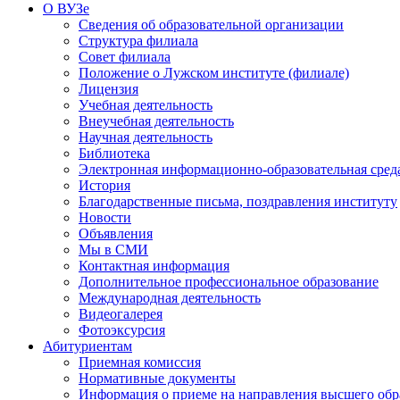
О ВУЗе
Сведения об образовательной организации
Структура филиала
Совет филиала
Положение о Лужском институте (филиале)
Лицензия
Учебная деятельность
Внеучебная деятельность
Научная деятельность
Библиотека
Электронная информационно-образовательная сред
История
Благодарственные письма, поздравления институту
Новости
Объявления
Мы в СМИ
Контактная информация
Дополнительное профессиональное образование
Международная деятельность
Видеогалерея
Фотоэксурсия
Абитуриентам
Приемная комиссия
Нормативные документы
Информация о приеме на направления высшего обра