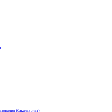
а
зования (бакалавриат)