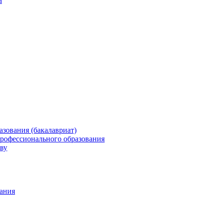
а
зования (бакалавриат)
профессионального образования
ву
ания