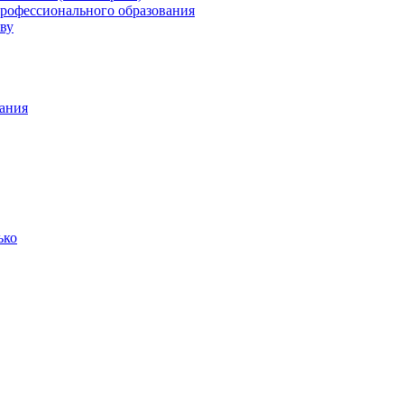
профессионального образования
ву
ания
ько