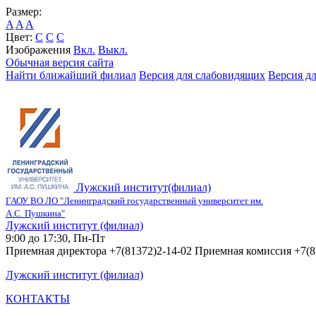
Размер:
A
A
A
Цвет:
C
C
C
Изображения
Вкл.
Выкл.
Обычная версия сайта
Найти ближайший филиал
Версия для слабовидящих
Версия д
Лужский институт(филиал)
ГАОУ ВО ЛО "Ленинградский государственный университет им.
А.С. Пушкина"
Лужский институт (филиал)
9:00 до 17:30, Пн-Пт
Приемная директора +7(81372)2-14-02 Приемная комиссия +7(8
Лужский институт (филиал)
КОНТАКТЫ