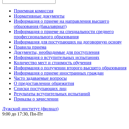
Приемная комиссия
Нормативные документы
Информация о приеме на направления высшего
образования (бакалавриат)
Информация о приеме на специальности среднего
профессионального образования
Информация для поступающих на договорную основу
Правила приема
Документы, необходимые для поступления
Информация о вступительных испытаниях
Количество мест и стоимость обучения
Информация о получении второго высшего образования
Информация о приеме иностранных граждан
Часто задаваемые вопросы
О предоставлении общежития
Списки поступающих лиц
Результаты вступительных испытаний
Приказы о зачислении
Лужский институт (филиал)
9:00 до 17:30, Пн-Пт
-