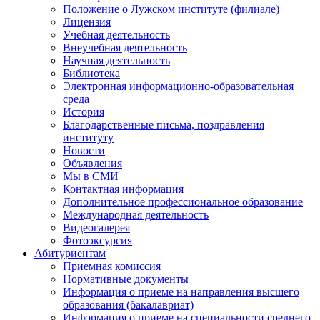
Положение о Лужском институте (филиале)
Лицензия
Учебная деятельность
Внеучебная деятельность
Научная деятельность
Библиотека
Электронная информационно-образовательная
среда
История
Благодарственные письма, поздравления
институту
Новости
Объявления
Мы в СМИ
Контактная информация
Дополнительное профессиональное образование
Международная деятельность
Видеогалерея
Фотоэксурсия
Абитуриентам
Приемная комиссия
Нормативные документы
Информация о приеме на направления высшего
образования (бакалавриат)
Информация о приеме на специальности среднего