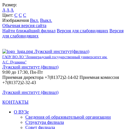
Размер:
A
A
A
Цвет:
C
C
C
Изображения
Вкл.
Выкл.
Обычная версия сайта
Найти ближайший филиал
Версия для слабовидящих
Версия
для слабовидящих
Лужский институт(филиал)
ГАОУ ВО ЛО "Ленинградский государственный университет им.
А.С. Пушкина"
Лужский институт (филиал)
9:00 до 17:30, Пн-Пт
Приемная директора +7(81372)2-14-02 Приемная комиссия
+7(81372)2-32-43
Лужский институт (филиал)
КОНТАКТЫ
О ВУЗе
Сведения об образовательной организации
Структура филиала
Совет филиала