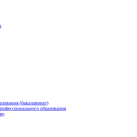
а
зования (бакалавриат)
профессионального образования
ву