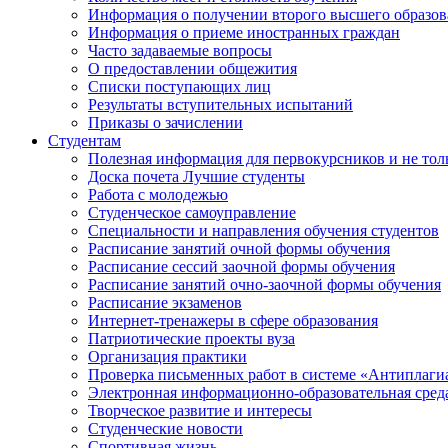
Информация о получении второго высшего образов
Информация о приеме иностранных граждан
Часто задаваемые вопросы
О предоставлении общежития
Списки поступающих лиц
Результаты вступительных испытаний
Приказы о зачислении
Студентам
Полезная информация для первокурсников и не тол
Доска почета Лучшие студенты
Работа с молодежью
Студенческое самоуправление
Специальности и направления обучения студентов
Расписание занятий очной формы обучения
Расписание сессий заочной формы обучения
Расписание занятий очно-заочной формы обучения
Расписание экзаменов
Интернет-тренажеры в сфере образования
Патриотические проекты вуза
Организация практики
Проверка письменных работ в системе «Антиплаги
Электронная информационно-образовательная сред
Творческое развитие и интересы
Студенческие новости
Спортивная жизнь