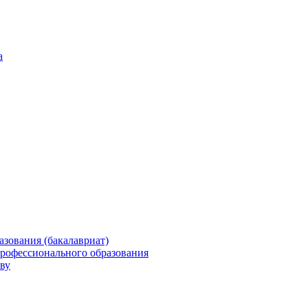
а
зования (бакалавриат)
профессионального образования
ву