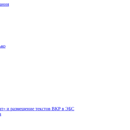
ания
ько
ат» и размещение текстов ВКР в ЭБС
а