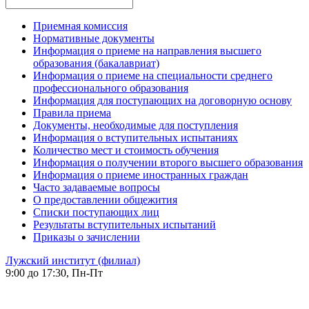
Приемная комиссия
Нормативные документы
Информация о приеме на направления высшего
образования (бакалавриат)
Информация о приеме на специальности среднего
профессионального образования
Информация для поступающих на договорную основу
Правила приема
Документы, необходимые для поступления
Информация о вступительных испытаниях
Количество мест и стоимость обучения
Информация о получении второго высшего образования
Информация о приеме иностранных граждан
Часто задаваемые вопросы
О предоставлении общежития
Списки поступающих лиц
Результаты вступительных испытаний
Приказы о зачислении
Лужский институт (филиал)
9:00 до 17:30, Пн-Пт
-