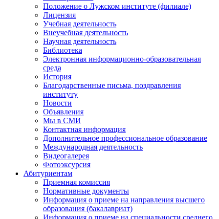
Положение о Лужском институте (филиале)
Лицензия
Учебная деятельность
Внеучебная деятельность
Научная деятельность
Библиотека
Электронная информационно-образовательная
среда
История
Благодарственные письма, поздравления
институту
Новости
Объявления
Мы в СМИ
Контактная информация
Дополнительное профессиональное образование
Международная деятельность
Видеогалерея
Фотоэксурсия
Абитуриентам
Приемная комиссия
Нормативные документы
Информация о приеме на направления высшего
образования (бакалавриат)
Информация о приеме на специальности среднего