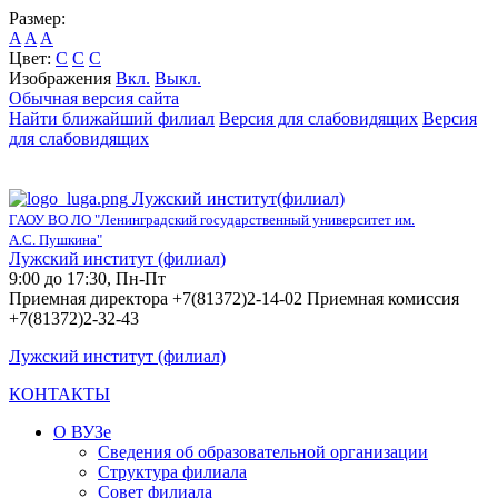
Размер:
A
A
A
Цвет:
C
C
C
Изображения
Вкл.
Выкл.
Обычная версия сайта
Найти ближайший филиал
Версия для слабовидящих
Версия
для слабовидящих
Лужский институт(филиал)
ГАОУ ВО ЛО "Ленинградский государственный университет им.
А.С. Пушкина"
Лужский институт (филиал)
9:00 до 17:30, Пн-Пт
Приемная директора +7(81372)2-14-02 Приемная комиссия
+7(81372)2-32-43
Лужский институт (филиал)
КОНТАКТЫ
О ВУЗе
Сведения об образовательной организации
Структура филиала
Совет филиала