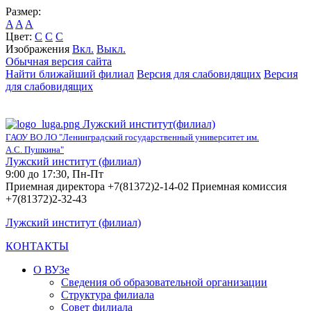
Размер:
A
A
A
Цвет:
C
C
C
Изображения
Вкл.
Выкл.
Обычная версия сайта
Найти ближайший филиал
Версия для слабовидящих
Версия
для слабовидящих
Лужский институт(филиал)
ГАОУ ВО ЛО "Ленинградский государственный университет им.
А.С. Пушкина"
Лужский институт (филиал)
9:00 до 17:30, Пн-Пт
Приемная директора +7(81372)2-14-02 Приемная комиссия
+7(81372)2-32-43
Лужский институт (филиал)
КОНТАКТЫ
О ВУЗе
Сведения об образовательной организации
Структура филиала
Совет филиала