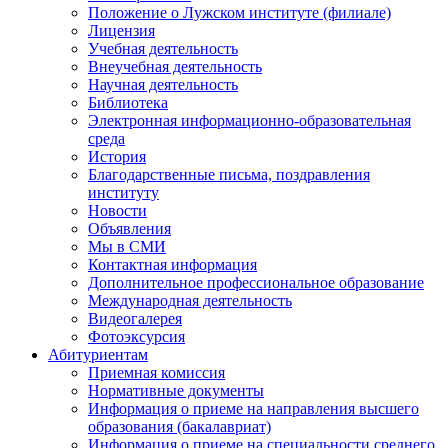
Положение о Лужском институте (филиале)
Лицензия
Учебная деятельность
Внеучебная деятельность
Научная деятельность
Библиотека
Электронная информационно-образовательная
среда
История
Благодарственные письма, поздравления
институту
Новости
Объявления
Мы в СМИ
Контактная информация
Дополнительное профессиональное образование
Международная деятельность
Видеогалерея
Фотоэксурсия
Абитуриентам
Приемная комиссия
Нормативные документы
Информация о приеме на направления высшего
образования (бакалавриат)
Информация о приеме на специальности среднего