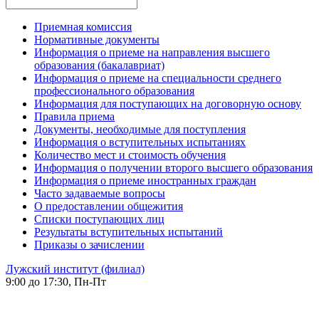
Приемная комиссия
Нормативные документы
Информация о приеме на направления высшего
образования (бакалавриат)
Информация о приеме на специальности среднего
профессионального образования
Информация для поступающих на договорную основу
Правила приема
Документы, необходимые для поступления
Информация о вступительных испытаниях
Количество мест и стоимость обучения
Информация о получении второго высшего образования
Информация о приеме иностранных граждан
Часто задаваемые вопросы
О предоставлении общежития
Списки поступающих лиц
Результаты вступительных испытаний
Приказы о зачислении
Лужский институт (филиал)
9:00 до 17:30, Пн-Пт
-