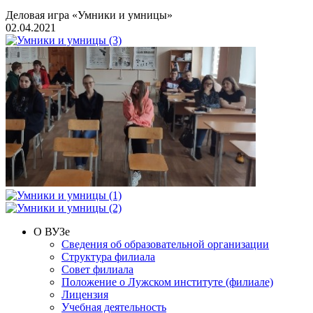
Деловая игра «Умники и умницы»
02.04.2021
О ВУЗе
Сведения об образовательной организации
Структура филиала
Совет филиала
Положение о Лужском институте (филиале)
Лицензия
Учебная деятельность