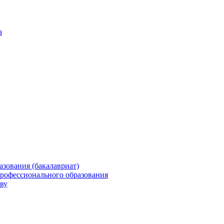
а
зования (бакалавриат)
профессионального образования
ву