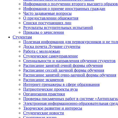
Информация о получении второго высшего образов
Информация о приеме иностранных граждан
Часто задаваемые вопросы
О предоставлении общежития
Списки поступающих лиц
Результаты вступительных испытаний
Приказы о зачислении
Студентам
Полезная информация для первокурсников и не тол
Доска почета Лучшие студенты
Работа с молодежью
Студенческое самоуправление
Специальности и направления обучения студентов
Расписание занятий очной формы обучения
Расписание сессий заочной формы обучения
Расписание занятий очно-заочной формы обучения
Расписание экзаменов
Интернет-тренажеры в сфере образования
Патриотические проекты вуза
Организация практики
Проверка письменных работ в системе «Антиплаги
Электронная информационно-образовательная сред
Творческое развитие и интересы
Студенческие новости
Спортивная жизнь