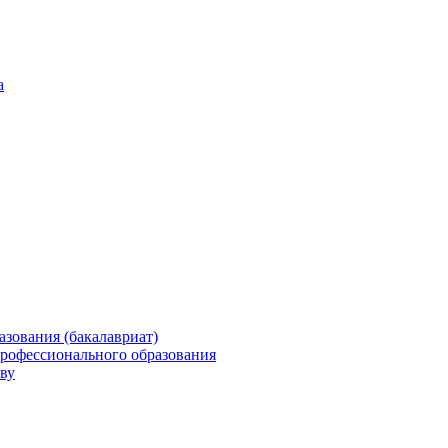
а
зования (бакалавриат)
профессионального образования
ву