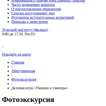
Информация о приеме иностранных граждан
Часто задаваемые вопросы
О предоставлении общежития
Списки поступающих лиц
Результаты вступительных испытаний
Приказы о зачислении
Лужский институт (филиал)
9:00 до 17:30, Пн-Пт
-
Показать на карте
Главная
›
Абитуриентам
›
Фотоэкскурсия
›
Деловая игра «Умники и умницы»
Фотоэкскурсия