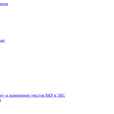
ания
ько
ат» и размещение текстов ВКР в ЭБС
а