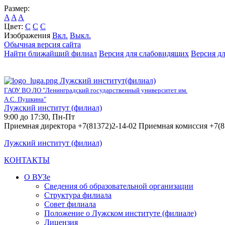
Размер:
A
A
A
Цвет:
C
C
C
Изображения
Вкл.
Выкл.
Обычная версия сайта
Найти ближайший филиал
Версия для слабовидящих
Версия д
Лужский институт(филиал)
ГАОУ ВО ЛО "Ленинградский государственный университет им.
А.С. Пушкина"
Лужский институт (филиал)
9:00 до 17:30, Пн-Пт
Приемная директора +7(81372)2-14-02 Приемная комиссия +7(8
Лужский институт (филиал)
КОНТАКТЫ
О ВУЗе
Сведения об образовательной организации
Структура филиала
Совет филиала
Положение о Лужском институте (филиале)
Лицензия