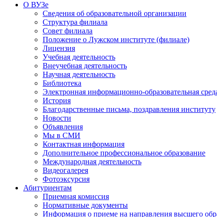
О ВУЗе
Сведения об образовательной организации
Структура филиала
Совет филиала
Положение о Лужском институте (филиале)
Лицензия
Учебная деятельность
Внеучебная деятельность
Научная деятельность
Библиотека
Электронная информационно-образовательная сред
История
Благодарственные письма, поздравления институту
Новости
Объявления
Мы в СМИ
Контактная информация
Дополнительное профессиональное образование
Международная деятельность
Видеогалерея
Фотоэксурсия
Абитуриентам
Приемная комиссия
Нормативные документы
Информация о приеме на направления высшего обра