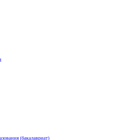
а
зования (бакалавриат)