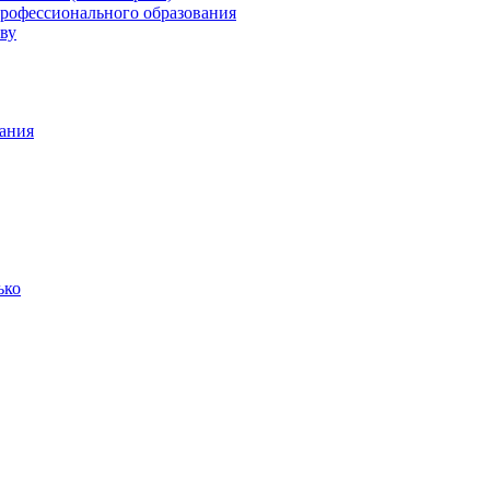
профессионального образования
ву
ания
ько