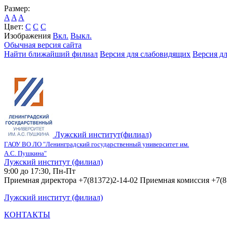
Размер:
A
A
A
Цвет:
C
C
C
Изображения
Вкл.
Выкл.
Обычная версия сайта
Найти ближайший филиал
Версия для слабовидящих
Версия д
Лужский институт(филиал)
ГАОУ ВО ЛО "Ленинградский государственный университет им.
А.С. Пушкина"
Лужский институт (филиал)
9:00 до 17:30, Пн-Пт
Приемная директора +7(81372)2-14-02 Приемная комиссия +7(8
Лужский институт (филиал)
КОНТАКТЫ