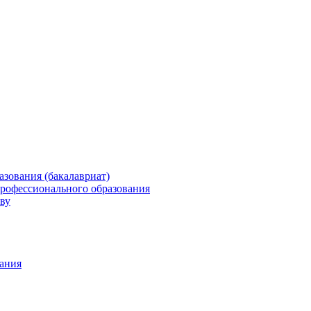
зования (бакалавриат)
профессионального образования
ву
ания