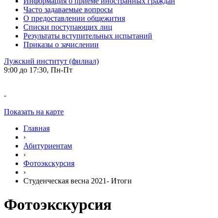
Информация о приеме иностранных граждан
Часто задаваемые вопросы
О предоставлении общежития
Списки поступающих лиц
Результаты вступительных испытаний
Приказы о зачислении
Лужский институт (филиал)
9:00 до 17:30, Пн-Пт
-
Показать на карте
Главная
›
Абитуриентам
›
Фотоэкскурсия
›
Студенческая весна 2021- Итоги
Фотоэкскурсия