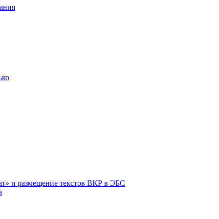
ания
ько
ат» и размещение текстов ВКР в ЭБС
а