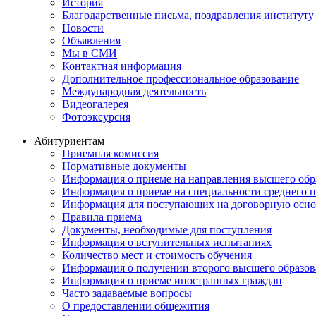
История
Благодарственные письма, поздравления институту
Новости
Объявления
Мы в СМИ
Контактная информация
Дополнительное профессиональное образование
Международная деятельность
Видеогалерея
Фотоэксурсия
Абитуриентам
Приемная комиссия
Нормативные документы
Информация о приеме на направления высшего обра
Информация о приеме на специальности среднего 
Информация для поступающих на договорную осно
Правила приема
Документы, необходимые для поступления
Информация о вступительных испытаниях
Количество мест и стоимость обучения
Информация о получении второго высшего образов
Информация о приеме иностранных граждан
Часто задаваемые вопросы
О предоставлении общежития