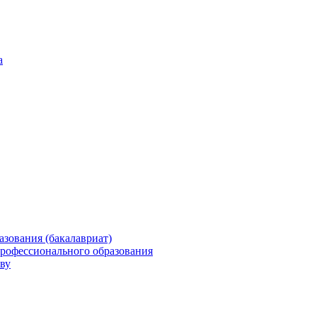
а
зования (бакалавриат)
профессионального образования
ву