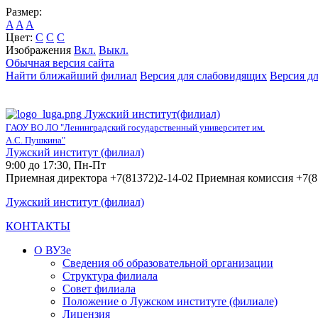
Размер:
A
A
A
Цвет:
C
C
C
Изображения
Вкл.
Выкл.
Обычная версия сайта
Найти ближайший филиал
Версия для слабовидящих
Версия д
Лужский институт(филиал)
ГАОУ ВО ЛО "Ленинградский государственный университет им.
А.С. Пушкина"
Лужский институт (филиал)
9:00 до 17:30, Пн-Пт
Приемная директора +7(81372)2-14-02 Приемная комиссия +7(8
Лужский институт (филиал)
КОНТАКТЫ
О ВУЗе
Сведения об образовательной организации
Структура филиала
Совет филиала
Положение о Лужском институте (филиале)
Лицензия