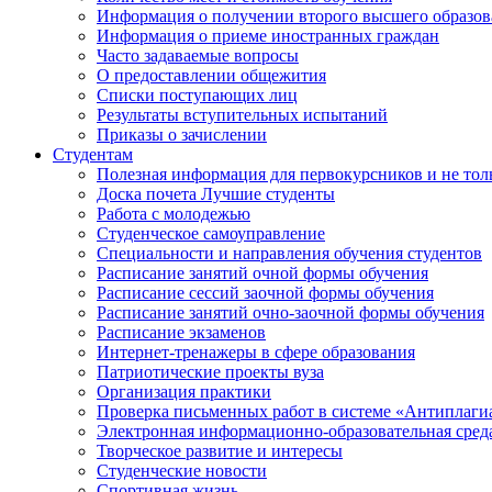
Информация о получении второго высшего образов
Информация о приеме иностранных граждан
Часто задаваемые вопросы
О предоставлении общежития
Списки поступающих лиц
Результаты вступительных испытаний
Приказы о зачислении
Студентам
Полезная информация для первокурсников и не тол
Доска почета Лучшие студенты
Работа с молодежью
Студенческое самоуправление
Специальности и направления обучения студентов
Расписание занятий очной формы обучения
Расписание сессий заочной формы обучения
Расписание занятий очно-заочной формы обучения
Расписание экзаменов
Интернет-тренажеры в сфере образования
Патриотические проекты вуза
Организация практики
Проверка письменных работ в системе «Антиплаги
Электронная информационно-образовательная сред
Творческое развитие и интересы
Студенческие новости
Спортивная жизнь