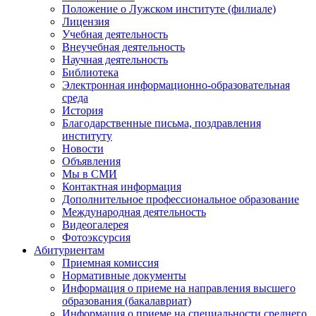
Положение о Лужском институте (филиале)
Лицензия
Учебная деятельность
Внеучебная деятельность
Научная деятельность
Библиотека
Электронная информационно-образовательная
среда
История
Благодарственные письма, поздравления
институту
Новости
Объявления
Мы в СМИ
Контактная информация
Дополнительное профессиональное образование
Международная деятельность
Видеогалерея
Фотоэксурсия
Абитуриентам
Приемная комиссия
Нормативные документы
Информация о приеме на направления высшего
образования (бакалавриат)
Информация о приеме на специальности среднего