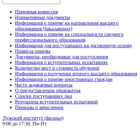
Приемная комиссия
Нормативные документы
Информация о приеме на направления высшего
образования (бакалавриат)
Информация о приеме на специальности среднего
профессионального образования
Информация для поступающих на договорную основу
Правила приема
Документы, необходимые для поступления
Информация о вступительных испытаниях
Количество мест и стоимость обучения
Информация о получении второго высшего образования
Информация о приеме иностранных граждан
Часто задаваемые вопросы
О предоставлении общежития
Списки поступающих лиц
Результаты вступительных испытаний
Приказы о зачислении
Лужский институт (филиал)
9:00 до 17:30, Пн-Пт
-