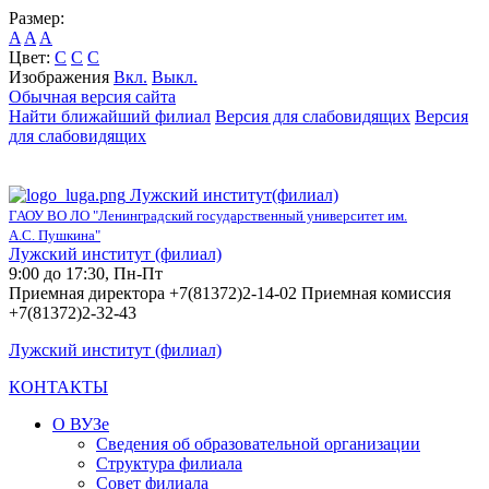
Размер:
A
A
A
Цвет:
C
C
C
Изображения
Вкл.
Выкл.
Обычная версия сайта
Найти ближайший филиал
Версия для слабовидящих
Версия
для слабовидящих
Лужский институт(филиал)
ГАОУ ВО ЛО "Ленинградский государственный университет им.
А.С. Пушкина"
Лужский институт (филиал)
9:00 до 17:30, Пн-Пт
Приемная директора +7(81372)2-14-02 Приемная комиссия
+7(81372)2-32-43
Лужский институт (филиал)
КОНТАКТЫ
О ВУЗе
Сведения об образовательной организации
Структура филиала
Совет филиала