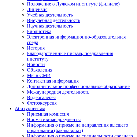
Положение о Лужском институте (филиале)
Лицензия
Учебная деятельность
Внеучебная деятельность
Научная деятельность
Библиотека
Электронная информационно-образовательная
среда
История
Благодарственные письма, поздравления
институту
Новости
Объявления
Мы в СМИ
Контактная информация
Дополнительное профессиональное образование
Международная деятельность
Видеогалерея
Фотоэксурсия
Абитуриентам
Приемная комиссия
Нормативные документы
Информация о приеме на направления высшего
образования (бакалавриат)
Информация о приеме на специальности среднего