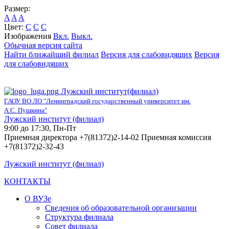
Размер:
A
A
A
Цвет:
C
C
C
Изображения
Вкл.
Выкл.
Обычная версия сайта
Найти ближайший филиал
Версия для слабовидящих
Версия
для слабовидящих
Лужский институт(филиал)
ГАОУ ВО ЛО "Ленинградский государственный университет им.
А.С. Пушкина"
Лужский институт (филиал)
9:00 до 17:30, Пн-Пт
Приемная директора +7(81372)2-14-02 Приемная комиссия
+7(81372)2-32-43
Лужский институт (филиал)
КОНТАКТЫ
О ВУЗе
Сведения об образовательной организации
Структура филиала
Совет филиала