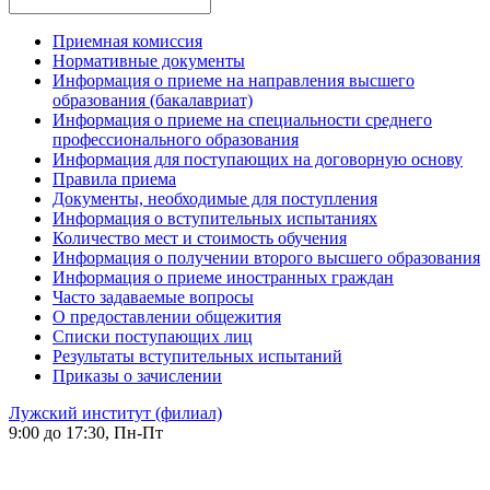
Приемная комиссия
Нормативные документы
Информация о приеме на направления высшего
образования (бакалавриат)
Информация о приеме на специальности среднего
профессионального образования
Информация для поступающих на договорную основу
Правила приема
Документы, необходимые для поступления
Информация о вступительных испытаниях
Количество мест и стоимость обучения
Информация о получении второго высшего образования
Информация о приеме иностранных граждан
Часто задаваемые вопросы
О предоставлении общежития
Списки поступающих лиц
Результаты вступительных испытаний
Приказы о зачислении
Лужский институт (филиал)
9:00 до 17:30, Пн-Пт
-