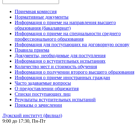
Приемная комиссия
Нормативные документы
Информация о приеме на направления высшего
образования (бакалавриат)
Информация о приеме на специальности среднего
профессионального образования
Информация для поступающих на договорную основу
Правила приема
Документы, необходимые для поступления
Информация о вступительных испытаниях
Количество мест и стоимость обучения
Информация о получении второго высшего образования
Информация о приеме иностранных граждан
Часто задаваемые вопросы
О предоставлении общежития
Списки поступающих лиц
Результаты вступительных испытаний
Приказы о зачислении
Лужский институт (филиал)
9:00 до 17:30, Пн-Пт
-