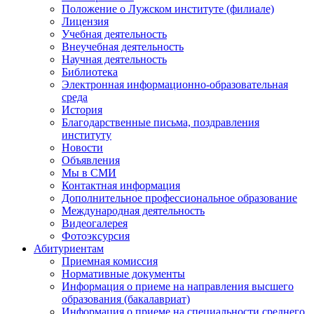
Положение о Лужском институте (филиале)
Лицензия
Учебная деятельность
Внеучебная деятельность
Научная деятельность
Библиотека
Электронная информационно-образовательная
среда
История
Благодарственные письма, поздравления
институту
Новости
Объявления
Мы в СМИ
Контактная информация
Дополнительное профессиональное образование
Международная деятельность
Видеогалерея
Фотоэксурсия
Абитуриентам
Приемная комиссия
Нормативные документы
Информация о приеме на направления высшего
образования (бакалавриат)
Информация о приеме на специальности среднего