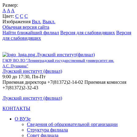
Размер:
A
A
A
Цвет:
C
C
C
Изображения
Вкл.
Выкл.
Обычная версия сайта
Найти ближайший филиал
Версия для слабовидящих
Версия
для слабовидящих
Лужский институт(филиал)
ГАОУ ВО ЛО "Ленинградский государственный университет им.
А.С. Пушкина"
Лужский институт (филиал)
9:00 до 17:30, Пн-Пт
Приемная директора +7(81372)2-14-02 Приемная комиссия
+7(81372)2-32-43
Лужский институт (филиал)
КОНТАКТЫ
О ВУЗе
Сведения об образовательной организации
Структура филиала
Совет филиала