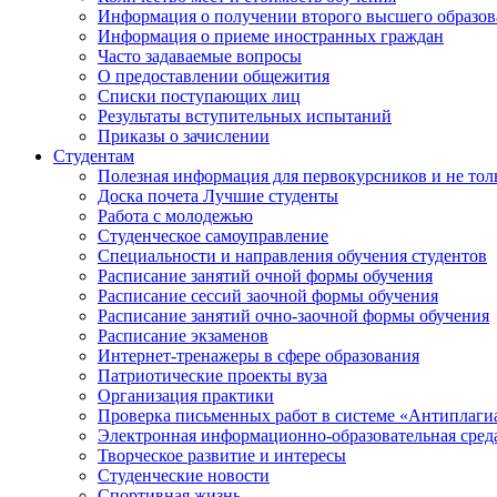
Информация о получении второго высшего образов
Информация о приеме иностранных граждан
Часто задаваемые вопросы
О предоставлении общежития
Списки поступающих лиц
Результаты вступительных испытаний
Приказы о зачислении
Студентам
Полезная информация для первокурсников и не тол
Доска почета Лучшие студенты
Работа с молодежью
Студенческое самоуправление
Специальности и направления обучения студентов
Расписание занятий очной формы обучения
Расписание сессий заочной формы обучения
Расписание занятий очно-заочной формы обучения
Расписание экзаменов
Интернет-тренажеры в сфере образования
Патриотические проекты вуза
Организация практики
Проверка письменных работ в системе «Антиплаги
Электронная информационно-образовательная сред
Творческое развитие и интересы
Студенческие новости
Спортивная жизнь