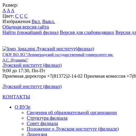
Размер:
A
A
A
Цвет:
C
C
C
Изображения
Вкл.
Выкл.
Обычная версия сайта
Найти ближайший филиал
Версия для слабовидящих
Версия д
Лужский институт(филиал)
ГАОУ ВО ЛО "Ленинградский государственный университет им.
А.С. Пушкина"
Лужский институт (филиал)
9:00 до 17:30, Пн-Пт
Приемная директора +7(81372)2-14-02 Приемная комиссия +7(8
Лужский институт (филиал)
КОНТАКТЫ
О ВУЗе
Сведения об образовательной организации
Структура филиала
Совет филиала
Положение о Лужском институте (филиале)
Лицензия