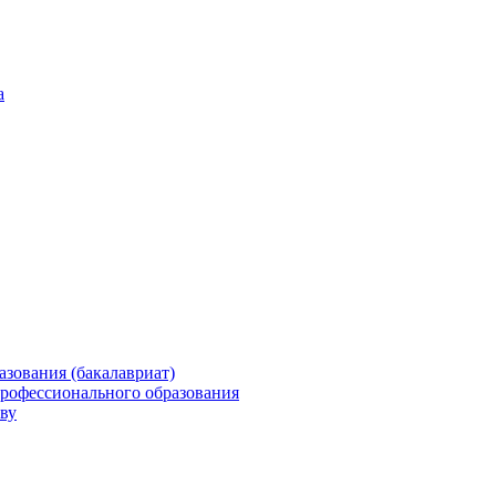
а
зования (бакалавриат)
профессионального образования
ву