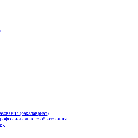
а
зования (бакалавриат)
профессионального образования
ву