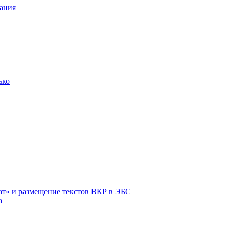
ания
ько
ат» и размещение текстов ВКР в ЭБС
а