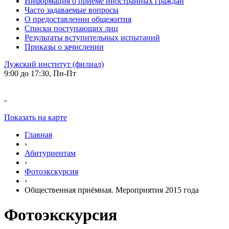
Информация о приеме иностранных граждан
Часто задаваемые вопросы
О предоставлении общежития
Списки поступающих лиц
Результаты вступительных испытаний
Приказы о зачислении
Лужский институт (филиал)
9:00 до 17:30, Пн-Пт
-
Показать на карте
Главная
›
Абитуриентам
›
Фотоэкскурсия
›
Общественная приёмная. Мероприятия 2015 года
Фотоэкскурсия