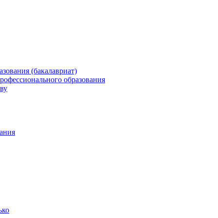
зования (бакалавриат)
профессионального образования
ву
ания
ько