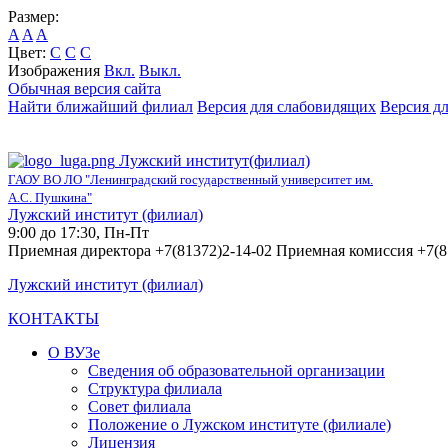
Размер:
A
A
A
Цвет:
C
C
C
Изображения
Вкл.
Выкл.
Обычная версия сайта
Найти ближайший филиал
Версия для слабовидящих
Версия д
Лужский институт(филиал)
ГАОУ ВО ЛО "Ленинградский государственный университет им.
А.С. Пушкина"
Лужский институт (филиал)
9:00 до 17:30, Пн-Пт
Приемная директора +7(81372)2-14-02 Приемная комиссия +7(8
Лужский институт (филиал)
КОНТАКТЫ
О ВУЗе
Сведения об образовательной организации
Структура филиала
Совет филиала
Положение о Лужском институте (филиале)
Лицензия