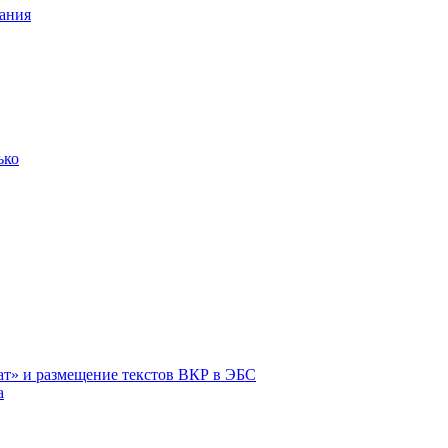
ания
ько
ат» и размещение текстов ВКР в ЭБС
а