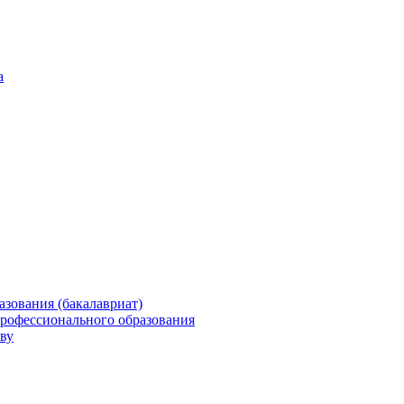
а
зования (бакалавриат)
профессионального образования
ву