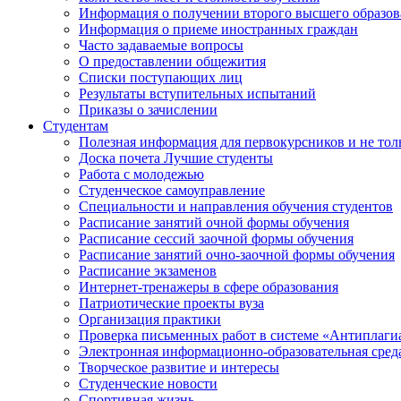
Информация о получении второго высшего образов
Информация о приеме иностранных граждан
Часто задаваемые вопросы
О предоставлении общежития
Списки поступающих лиц
Результаты вступительных испытаний
Приказы о зачислении
Студентам
Полезная информация для первокурсников и не тол
Доска почета Лучшие студенты
Работа с молодежью
Студенческое самоуправление
Специальности и направления обучения студентов
Расписание занятий очной формы обучения
Расписание сессий заочной формы обучения
Расписание занятий очно-заочной формы обучения
Расписание экзаменов
Интернет-тренажеры в сфере образования
Патриотические проекты вуза
Организация практики
Проверка письменных работ в системе «Антиплаги
Электронная информационно-образовательная сред
Творческое развитие и интересы
Студенческие новости
Спортивная жизнь