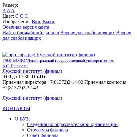
Размер:
A
A
A
Цвет:
C
C
C
Изображения
Вкл.
Выкл.
Обычная версия сайта
Найти ближайший филиал
Версия для слабовидящих
Версия
для слабовидящих
Лужский институт(филиал)
ГАОУ ВО ЛО "Ленинградский государственный университет им.
А.С. Пушкина"
Лужский институт (филиал)
9:00 до 17:30, Пн-Пт
Приемная директора +7(81372)2-14-02 Приемная комиссия
+7(81372)2-32-43
Лужский институт (филиал)
КОНТАКТЫ
О ВУЗе
Сведения об образовательной организации
Структура филиала
Совет филиала