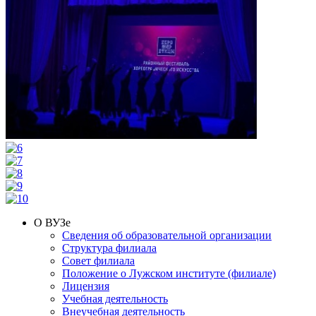
О ВУЗе
Сведения об образовательной организации
Структура филиала
Совет филиала
Положение о Лужском институте (филиале)
Лицензия
Учебная деятельность
Внеучебная деятельность