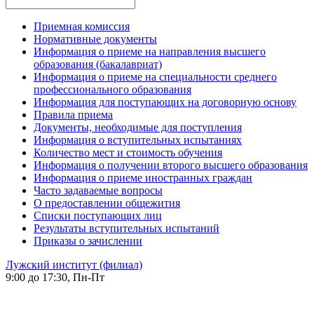
Приемная комиссия
Нормативные документы
Информация о приеме на направления высшего
образования (бакалавриат)
Информация о приеме на специальности среднего
профессионального образования
Информация для поступающих на договорную основу
Правила приема
Документы, необходимые для поступления
Информация о вступительных испытаниях
Количество мест и стоимость обучения
Информация о получении второго высшего образования
Информация о приеме иностранных граждан
Часто задаваемые вопросы
О предоставлении общежития
Списки поступающих лиц
Результаты вступительных испытаний
Приказы о зачислении
Лужский институт (филиал)
9:00 до 17:30, Пн-Пт
-