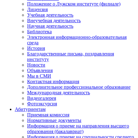
Положение о Лужском институте (филиале)
Лицензия
Учебная деятельность
Внеучебная деятельность
Научная деятельность
Библиотека
Электронная информационно-образовательная
среда
История
Благодарственные письма, поздравления
институту
Новости
Объявления
Мы в СМИ
Контактная информация
Дополнительное профессиональное образование
Международная деятельность
Видеогалерея
Фотоэксурсия
Абитуриентам
Приемная комиссия
Нормативные документы
Информация о приеме на направления высшего
образования (бакалавриат)
Информация о приеме на специальности среднего