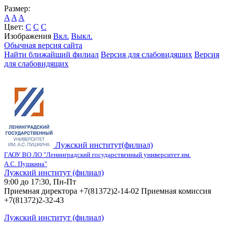
Размер:
A
A
A
Цвет:
C
C
C
Изображения
Вкл.
Выкл.
Обычная версия сайта
Найти ближайший филиал
Версия для слабовидящих
Версия
для слабовидящих
Лужский институт(филиал)
ГАОУ ВО ЛО "Ленинградский государственный университет им.
А.С. Пушкина"
Лужский институт (филиал)
9:00 до 17:30, Пн-Пт
Приемная директора +7(81372)2-14-02 Приемная комиссия
+7(81372)2-32-43
Лужский институт (филиал)