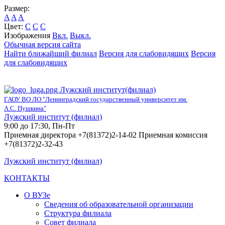
Размер:
A
A
A
Цвет:
C
C
C
Изображения
Вкл.
Выкл.
Обычная версия сайта
Найти ближайший филиал
Версия для слабовидящих
Версия
для слабовидящих
Лужский институт(филиал)
ГАОУ ВО ЛО "Ленинградский государственный университет им.
А.С. Пушкина"
Лужский институт (филиал)
9:00 до 17:30, Пн-Пт
Приемная директора +7(81372)2-14-02 Приемная комиссия
+7(81372)2-32-43
Лужский институт (филиал)
КОНТАКТЫ
О ВУЗе
Сведения об образовательной организации
Структура филиала
Совет филиала