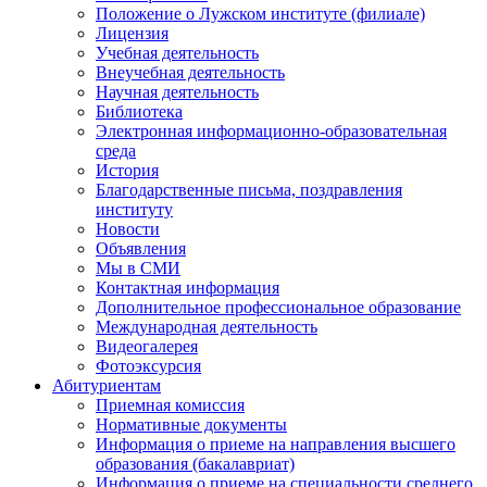
Положение о Лужском институте (филиале)
Лицензия
Учебная деятельность
Внеучебная деятельность
Научная деятельность
Библиотека
Электронная информационно-образовательная
среда
История
Благодарственные письма, поздравления
институту
Новости
Объявления
Мы в СМИ
Контактная информация
Дополнительное профессиональное образование
Международная деятельность
Видеогалерея
Фотоэксурсия
Абитуриентам
Приемная комиссия
Нормативные документы
Информация о приеме на направления высшего
образования (бакалавриат)
Информация о приеме на специальности среднего