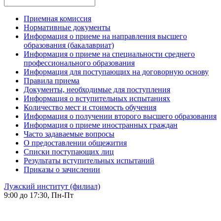
Приемная комиссия
Нормативные документы
Информация о приеме на направления высшего
образования (бакалавриат)
Информация о приеме на специальности среднего
профессионального образования
Информация для поступающих на договорную основу
Правила приема
Документы, необходимые для поступления
Информация о вступительных испытаниях
Количество мест и стоимость обучения
Информация о получении второго высшего образования
Информация о приеме иностранных граждан
Часто задаваемые вопросы
О предоставлении общежития
Списки поступающих лиц
Результаты вступительных испытаний
Приказы о зачислении
Лужский институт (филиал)
9:00 до 17:30, Пн-Пт
-