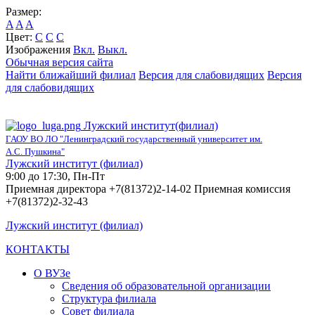
Размер:
A
A
A
Цвет:
C
C
C
Изображения
Вкл.
Выкл.
Обычная версия сайта
Найти ближайший филиал
Версия для слабовидящих
Версия
для слабовидящих
Лужский институт(филиал)
ГАОУ ВО ЛО "Ленинградский государственный университет им.
А.С. Пушкина"
Лужский институт (филиал)
9:00 до 17:30, Пн-Пт
Приемная директора +7(81372)2-14-02 Приемная комиссия
+7(81372)2-32-43
Лужский институт (филиал)
КОНТАКТЫ
О ВУЗе
Сведения об образовательной организации
Структура филиала
Совет филиала