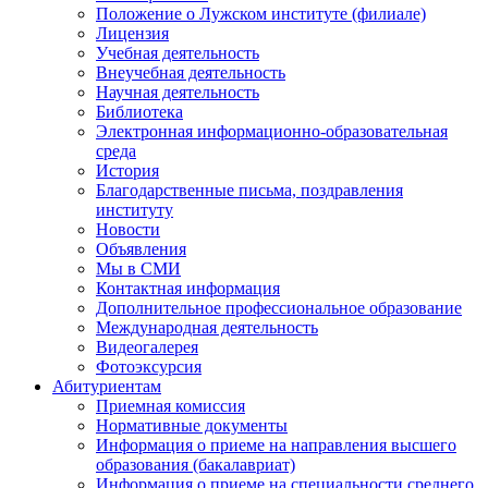
Положение о Лужском институте (филиале)
Лицензия
Учебная деятельность
Внеучебная деятельность
Научная деятельность
Библиотека
Электронная информационно-образовательная
среда
История
Благодарственные письма, поздравления
институту
Новости
Объявления
Мы в СМИ
Контактная информация
Дополнительное профессиональное образование
Международная деятельность
Видеогалерея
Фотоэксурсия
Абитуриентам
Приемная комиссия
Нормативные документы
Информация о приеме на направления высшего
образования (бакалавриат)
Информация о приеме на специальности среднего