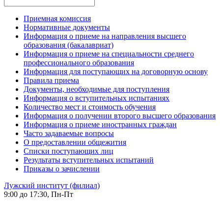
Приемная комиссия
Нормативные документы
Информация о приеме на направления высшего
образования (бакалавриат)
Информация о приеме на специальности среднего
профессионального образования
Информация для поступающих на договорную основу
Правила приема
Документы, необходимые для поступления
Информация о вступительных испытаниях
Количество мест и стоимость обучения
Информация о получении второго высшего образования
Информация о приеме иностранных граждан
Часто задаваемые вопросы
О предоставлении общежития
Списки поступающих лиц
Результаты вступительных испытаний
Приказы о зачислении
Лужский институт (филиал)
9:00 до 17:30, Пн-Пт
-