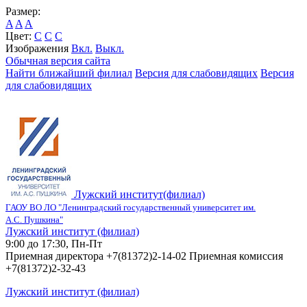
Размер:
A
A
A
Цвет:
C
C
C
Изображения
Вкл.
Выкл.
Обычная версия сайта
Найти ближайший филиал
Версия для слабовидящих
Версия
для слабовидящих
Лужский институт(филиал)
ГАОУ ВО ЛО "Ленинградский государственный университет им.
А.С. Пушкина"
Лужский институт (филиал)
9:00 до 17:30, Пн-Пт
Приемная директора +7(81372)2-14-02 Приемная комиссия
+7(81372)2-32-43
Лужский институт (филиал)