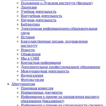
Положение о Лужском институте (филиале)
Лицензия
Учебная деятельность
Внеучебная деятельность
Научная деятельность
Библиотека
Электронная информационно-образовательная
среда
История
Благодарственные письма, поздравления
институту
Новости
Объявления
Мы в СМИ
Контактная информация
Дополнительное профессиональное образование
Международная деятельность
Видеогалерея
Фотоэксурсия
Абитуриентам
Приемная комиссия
Нормативные документы
Информация о приеме на направления высшего
образования (бакалавриат)
Информация о приеме на специальности среднего