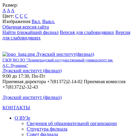
Размер:
A
A
A
Цвет:
C
C
C
Изображения
Вкл.
Выкл.
Обычная версия сайта
Найти ближайший филиал
Версия для слабовидящих
Версия
для слабовидящих
Лужский институт(филиал)
ГАОУ ВО ЛО "Ленинградский государственный университет им.
А.С. Пушкина"
Лужский институт (филиал)
9:00 до 17:30, Пн-Пт
Приемная директора +7(81372)2-14-02 Приемная комиссия
+7(81372)2-32-43
Лужский институт (филиал)
КОНТАКТЫ
О ВУЗе
Сведения об образовательной организации
Структура филиала
Совет филиала