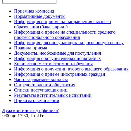
Приемная комиссия
Нормативные документы
Информация о приеме на направления высшего
образования (бакалавриат)
Информация о приеме на специальности среднего
профессионального образования
Информация для поступающих на договорную основу
Правила приема
Документы, необходимые для поступления
Информация о вступительных испытаниях
Количество мест и стоимость обучения
Информация о получении второго высшего образования
Информация о приеме иностранных граждан
Часто задаваемые вопросы
О предоставлении общежития
Списки поступающих лиц
Результаты вступительных испытаний
Приказы о зачислении
Лужский институт (филиал)
9:00 до 17:30, Пн-Пт
-