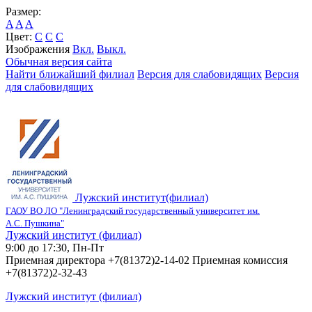
Размер:
A
A
A
Цвет:
C
C
C
Изображения
Вкл.
Выкл.
Обычная версия сайта
Найти ближайший филиал
Версия для слабовидящих
Версия
для слабовидящих
Лужский институт(филиал)
ГАОУ ВО ЛО "Ленинградский государственный университет им.
А.С. Пушкина"
Лужский институт (филиал)
9:00 до 17:30, Пн-Пт
Приемная директора +7(81372)2-14-02 Приемная комиссия
+7(81372)2-32-43
Лужский институт (филиал)