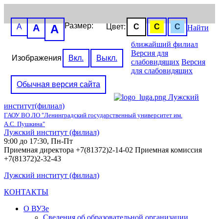
Размер:
A
A
A
Цвет:
C
C
C
Найти
ближайший филиал
Версия для
Изображения
Вкл.
Выкл.
слабовидящих
Версия
для слабовидящих
Обычная версия сайта
Лужский
институт(филиал)
ГАОУ ВО ЛО "Ленинградский государственный университет им.
А.С. Пушкина"
Лужский институт (филиал)
9:00 до 17:30, Пн-Пт
Приемная директора +7(81372)2-14-02 Приемная комиссия
+7(81372)2-32-43
Лужский институт (филиал)
КОНТАКТЫ
О ВУЗе
Сведения об образовательной организации