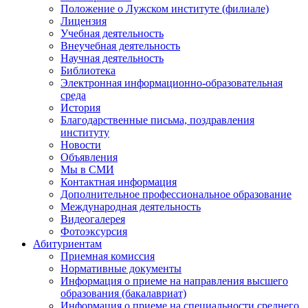
Положение о Лужском институте (филиале)
Лицензия
Учебная деятельность
Внеучебная деятельность
Научная деятельность
Библиотека
Электронная информационно-образовательная
среда
История
Благодарственные письма, поздравления
институту
Новости
Объявления
Мы в СМИ
Контактная информация
Дополнительное профессиональное образование
Международная деятельность
Видеогалерея
Фотоэксурсия
Абитуриентам
Приемная комиссия
Нормативные документы
Информация о приеме на направления высшего
образования (бакалавриат)
Информация о приеме на специальности среднего