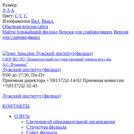
Размер:
A
A
A
Цвет:
C
C
C
Изображения
Вкл.
Выкл.
Обычная версия сайта
Найти ближайший филиал
Версия для слабовидящих
Версия
для слабовидящих
Лужский институт(филиал)
ГАОУ ВО ЛО "Ленинградский государственный университет им.
А.С. Пушкина"
Лужский институт (филиал)
9:00 до 17:30, Пн-Пт
Приемная директора +7(81372)2-14-02 Приемная комиссия
+7(81372)2-32-43
Лужский институт (филиал)
КОНТАКТЫ
О ВУЗе
Сведения об образовательной организации
Структура филиала
Совет филиала