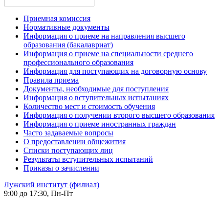
Приемная комиссия
Нормативные документы
Информация о приеме на направления высшего
образования (бакалавриат)
Информация о приеме на специальности среднего
профессионального образования
Информация для поступающих на договорную основу
Правила приема
Документы, необходимые для поступления
Информация о вступительных испытаниях
Количество мест и стоимость обучения
Информация о получении второго высшего образования
Информация о приеме иностранных граждан
Часто задаваемые вопросы
О предоставлении общежития
Списки поступающих лиц
Результаты вступительных испытаний
Приказы о зачислении
Лужский институт (филиал)
9:00 до 17:30, Пн-Пт
-