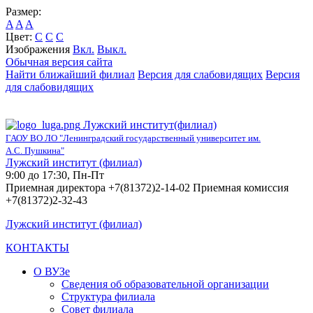
Размер:
A
A
A
Цвет:
C
C
C
Изображения
Вкл.
Выкл.
Обычная версия сайта
Найти ближайший филиал
Версия для слабовидящих
Версия
для слабовидящих
Лужский институт(филиал)
ГАОУ ВО ЛО "Ленинградский государственный университет им.
А.С. Пушкина"
Лужский институт (филиал)
9:00 до 17:30, Пн-Пт
Приемная директора +7(81372)2-14-02 Приемная комиссия
+7(81372)2-32-43
Лужский институт (филиал)
КОНТАКТЫ
О ВУЗе
Сведения об образовательной организации
Структура филиала
Совет филиала