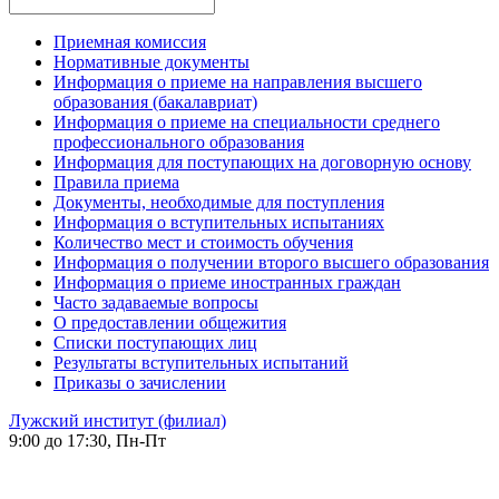
Приемная комиссия
Нормативные документы
Информация о приеме на направления высшего
образования (бакалавриат)
Информация о приеме на специальности среднего
профессионального образования
Информация для поступающих на договорную основу
Правила приема
Документы, необходимые для поступления
Информация о вступительных испытаниях
Количество мест и стоимость обучения
Информация о получении второго высшего образования
Информация о приеме иностранных граждан
Часто задаваемые вопросы
О предоставлении общежития
Списки поступающих лиц
Результаты вступительных испытаний
Приказы о зачислении
Лужский институт (филиал)
9:00 до 17:30, Пн-Пт
-