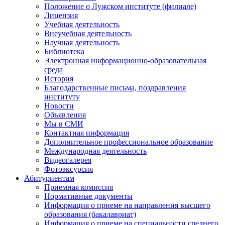
Положение о Лужском институте (филиале)
Лицензия
Учебная деятельность
Внеучебная деятельность
Научная деятельность
Библиотека
Электронная информационно-образовательная
среда
История
Благодарственные письма, поздравления
институту
Новости
Объявления
Мы в СМИ
Контактная информация
Дополнительное профессиональное образование
Международная деятельность
Видеогалерея
Фотоэксурсия
Абитуриентам
Приемная комиссия
Нормативные документы
Информация о приеме на направления высшего
образования (бакалавриат)
Информация о приеме на специальности среднего