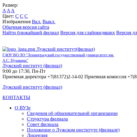
Размер:
A
A
A
Цвет:
C
C
C
Изображения
Вкл.
Выкл.
Обычная версия сайта
Найти ближайший филиал
Версия для слабовидящих
Версия д
Лужский институт(филиал)
ГАОУ ВО ЛО "Ленинградский государственный университет им.
А.С. Пушкина"
Лужский институт (филиал)
9:00 до 17:30, Пн-Пт
Приемная директора +7(81372)2-14-02 Приемная комиссия +7(8
Лужский институт (филиал)
КОНТАКТЫ
О ВУЗе
Сведения об образовательной организации
Структура филиала
Совет филиала
Положение о Лужском институте (филиале)
Лицензия