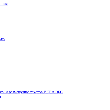
ания
ько
ат» и размещение текстов ВКР в ЭБС
а