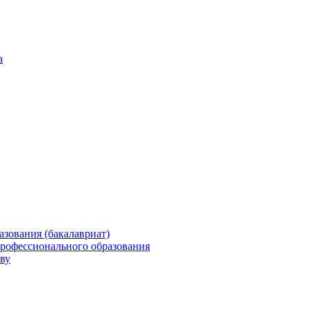
а
зования (бакалавриат)
профессионального образования
ву