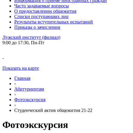
Информация о приеме иностранных граждан
Часто задаваемые вопросы
О предоставлении общежития
Списки поступающих лиц
Результаты вступительных испытаний
Приказы о зачислении
Лужский институт (филиал)
9:00 до 17:30, Пн-Пт
-
Показать на карте
Главная
›
Абитуриентам
›
Фотоэкскурсия
›
Студенческий актив общежития 21-22
Фотоэкскурсия