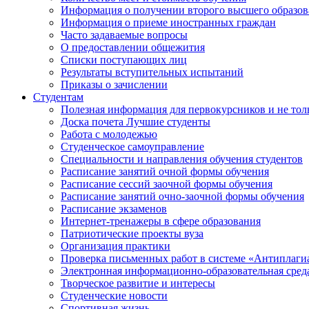
Информация о получении второго высшего образов
Информация о приеме иностранных граждан
Часто задаваемые вопросы
О предоставлении общежития
Списки поступающих лиц
Результаты вступительных испытаний
Приказы о зачислении
Студентам
Полезная информация для первокурсников и не тол
Доска почета Лучшие студенты
Работа с молодежью
Студенческое самоуправление
Специальности и направления обучения студентов
Расписание занятий очной формы обучения
Расписание сессий заочной формы обучения
Расписание занятий очно-заочной формы обучения
Расписание экзаменов
Интернет-тренажеры в сфере образования
Патриотические проекты вуза
Организация практики
Проверка письменных работ в системе «Антиплаги
Электронная информационно-образовательная сред
Творческое развитие и интересы
Студенческие новости
Спортивная жизнь