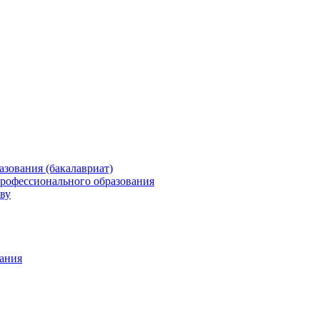
зования (бакалавриат)
профессионального образования
ву
ания