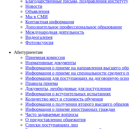
Благодарственные письма, поздравления институту
Новости
Объявления
Мы в СМИ
Контактная информация
Дополнительное профессиональное образование
Международная деятельность
Видеогалерея
Фотоэксурсия
Абитуриентам
Приемная комиссия
Нормативные документы
Информация о приеме на направления высшего обра
Информация о приеме на специальности среднего 
Информация для поступающих на договорную осно
Правила приема
Документы, необходимые для поступления
Информация о вступительных испытаниях
Количество мест и стоимость обучения
Информация о получении второго высшего образов
Информация о приеме иностранных граждан
Часто задаваемые вопросы
О предоставлении общежития
Списки поступающих лиц