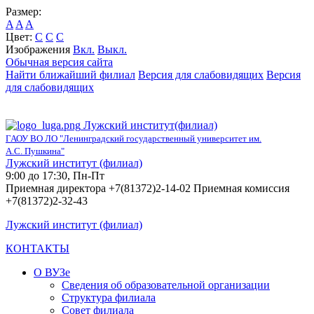
Размер:
A
A
A
Цвет:
C
C
C
Изображения
Вкл.
Выкл.
Обычная версия сайта
Найти ближайший филиал
Версия для слабовидящих
Версия
для слабовидящих
Лужский институт(филиал)
ГАОУ ВО ЛО "Ленинградский государственный университет им.
А.С. Пушкина"
Лужский институт (филиал)
9:00 до 17:30, Пн-Пт
Приемная директора +7(81372)2-14-02 Приемная комиссия
+7(81372)2-32-43
Лужский институт (филиал)
КОНТАКТЫ
О ВУЗе
Сведения об образовательной организации
Структура филиала
Совет филиала