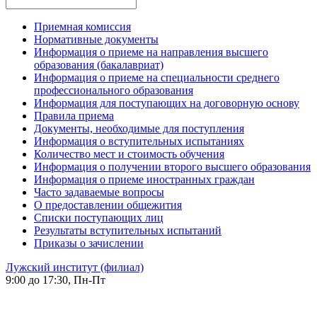
Приемная комиссия
Нормативные документы
Информация о приеме на направления высшего
образования (бакалавриат)
Информация о приеме на специальности среднего
профессионального образования
Информация для поступающих на договорную основу
Правила приема
Документы, необходимые для поступления
Информация о вступительных испытаниях
Количество мест и стоимость обучения
Информация о получении второго высшего образования
Информация о приеме иностранных граждан
Часто задаваемые вопросы
О предоставлении общежития
Списки поступающих лиц
Результаты вступительных испытаний
Приказы о зачислении
Лужский институт (филиал)
9:00 до 17:30, Пн-Пт
-