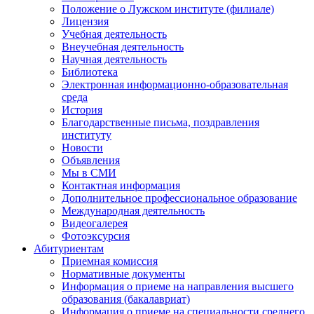
Положение о Лужском институте (филиале)
Лицензия
Учебная деятельность
Внеучебная деятельность
Научная деятельность
Библиотека
Электронная информационно-образовательная
среда
История
Благодарственные письма, поздравления
институту
Новости
Объявления
Мы в СМИ
Контактная информация
Дополнительное профессиональное образование
Международная деятельность
Видеогалерея
Фотоэксурсия
Абитуриентам
Приемная комиссия
Нормативные документы
Информация о приеме на направления высшего
образования (бакалавриат)
Информация о приеме на специальности среднего