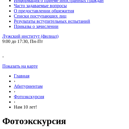
Информация о приеме иностранных граждан
Часто задаваемые вопросы
О предоставлении общежития
Списки поступающих лиц
Результаты вступительных испытаний
Приказы о зачислении
Лужский институт (филиал)
9:00 до 17:30, Пн-Пт
-
Показать на карте
Главная
›
Абитуриентам
›
Фотоэкскурсия
›
Нам 10 лет!
Фотоэкскурсия