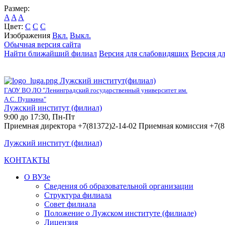
Размер:
A
A
A
Цвет:
C
C
C
Изображения
Вкл.
Выкл.
Обычная версия сайта
Найти ближайший филиал
Версия для слабовидящих
Версия д
Лужский институт(филиал)
ГАОУ ВО ЛО "Ленинградский государственный университет им.
А.С. Пушкина"
Лужский институт (филиал)
9:00 до 17:30, Пн-Пт
Приемная директора +7(81372)2-14-02 Приемная комиссия +7(8
Лужский институт (филиал)
КОНТАКТЫ
О ВУЗе
Сведения об образовательной организации
Структура филиала
Совет филиала
Положение о Лужском институте (филиале)
Лицензия