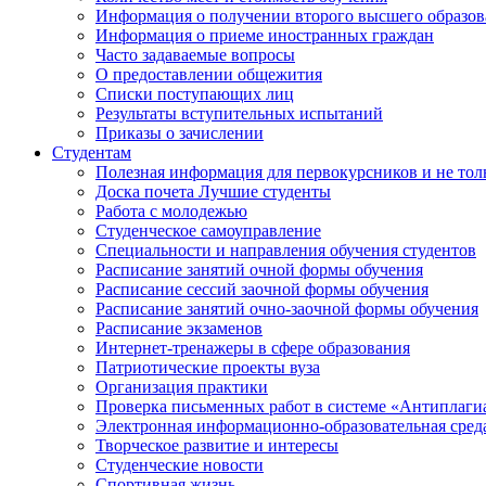
Информация о получении второго высшего образов
Информация о приеме иностранных граждан
Часто задаваемые вопросы
О предоставлении общежития
Списки поступающих лиц
Результаты вступительных испытаний
Приказы о зачислении
Студентам
Полезная информация для первокурсников и не тол
Доска почета Лучшие студенты
Работа с молодежью
Студенческое самоуправление
Специальности и направления обучения студентов
Расписание занятий очной формы обучения
Расписание сессий заочной формы обучения
Расписание занятий очно-заочной формы обучения
Расписание экзаменов
Интернет-тренажеры в сфере образования
Патриотические проекты вуза
Организация практики
Проверка письменных работ в системе «Антиплаги
Электронная информационно-образовательная сред
Творческое развитие и интересы
Студенческие новости
Спортивная жизнь