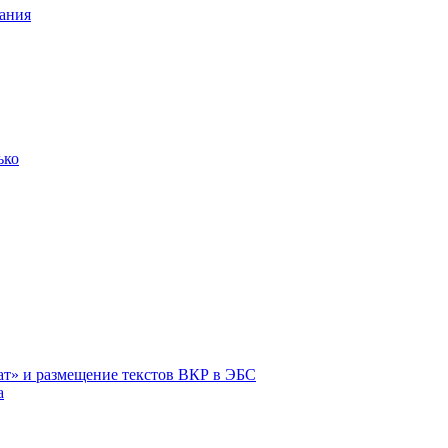
ания
ько
ат» и размещение текстов ВКР в ЭБС
а