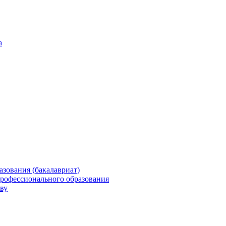
а
зования (бакалавриат)
профессионального образования
ву