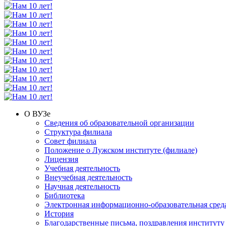
О ВУЗе
Сведения об образовательной организации
Структура филиала
Совет филиала
Положение о Лужском институте (филиале)
Лицензия
Учебная деятельность
Внеучебная деятельность
Научная деятельность
Библиотека
Электронная информационно-образовательная сред
История
Благодарственные письма, поздравления институту