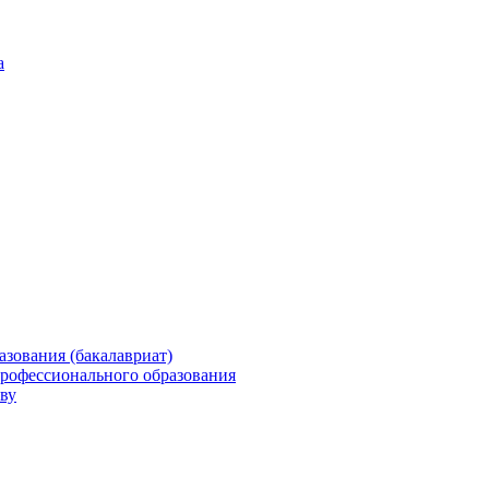
а
зования (бакалавриат)
профессионального образования
ву