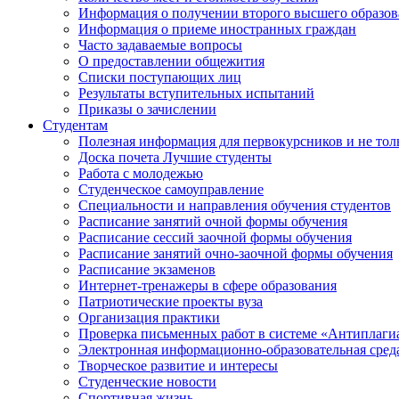
Информация о получении второго высшего образов
Информация о приеме иностранных граждан
Часто задаваемые вопросы
О предоставлении общежития
Списки поступающих лиц
Результаты вступительных испытаний
Приказы о зачислении
Студентам
Полезная информация для первокурсников и не тол
Доска почета Лучшие студенты
Работа с молодежью
Студенческое самоуправление
Специальности и направления обучения студентов
Расписание занятий очной формы обучения
Расписание сессий заочной формы обучения
Расписание занятий очно-заочной формы обучения
Расписание экзаменов
Интернет-тренажеры в сфере образования
Патриотические проекты вуза
Организация практики
Проверка письменных работ в системе «Антиплаги
Электронная информационно-образовательная сред
Творческое развитие и интересы
Студенческие новости
Спортивная жизнь