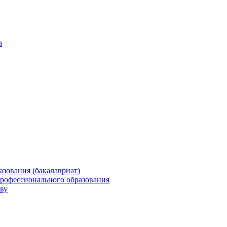
а
зования (бакалавриат)
профессионального образования
ву