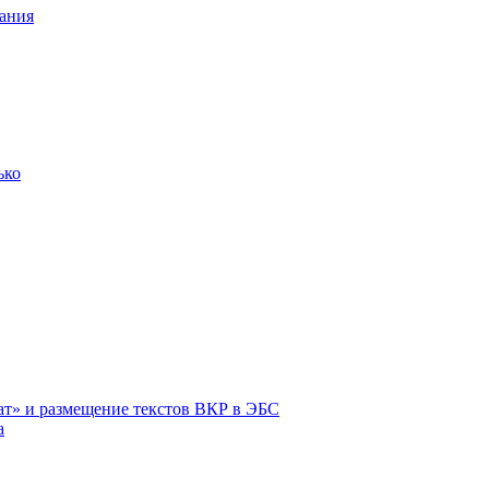
ания
ько
ат» и размещение текстов ВКР в ЭБС
а