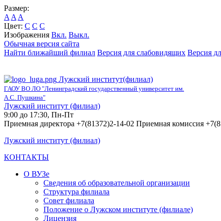
Размер:
A
A
A
Цвет:
C
C
C
Изображения
Вкл.
Выкл.
Обычная версия сайта
Найти ближайший филиал
Версия для слабовидящих
Версия д
Лужский институт(филиал)
ГАОУ ВО ЛО "Ленинградский государственный университет им.
А.С. Пушкина"
Лужский институт (филиал)
9:00 до 17:30, Пн-Пт
Приемная директора +7(81372)2-14-02 Приемная комиссия +7(8
Лужский институт (филиал)
КОНТАКТЫ
О ВУЗе
Сведения об образовательной организации
Структура филиала
Совет филиала
Положение о Лужском институте (филиале)
Лицензия