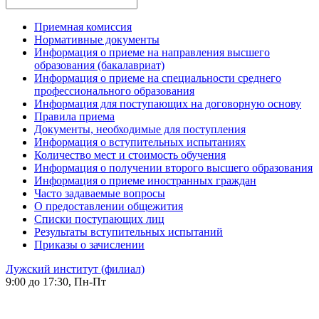
Приемная комиссия
Нормативные документы
Информация о приеме на направления высшего
образования (бакалавриат)
Информация о приеме на специальности среднего
профессионального образования
Информация для поступающих на договорную основу
Правила приема
Документы, необходимые для поступления
Информация о вступительных испытаниях
Количество мест и стоимость обучения
Информация о получении второго высшего образования
Информация о приеме иностранных граждан
Часто задаваемые вопросы
О предоставлении общежития
Списки поступающих лиц
Результаты вступительных испытаний
Приказы о зачислении
Лужский институт (филиал)
9:00 до 17:30, Пн-Пт
-