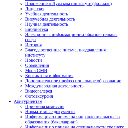
Положение о Лужском институте (филиале)
Лицензия
Учебная деятельность
Внеучебная деятельность
Научная деятельность
Библиотека
Электронная информационно-образовательная
среда
История
Благодарственные письма, поздравления
институту
Новости
Объявления
Мы в СМИ
Контактная информация
Дополнительное профессиональное образование
Международная деятельность
Видеогалерея
Фотоэксурсия
Абитуриентам
Приемная комиссия
Нормативные документы
Информация о приеме на направления высшего
образования (бакалавриат)
Информация о приеме на специальности среднего