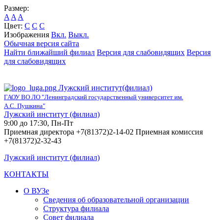
Размер:
A
A
A
Цвет:
C
C
C
Изображения
Вкл.
Выкл.
Обычная версия сайта
Найти ближайший филиал
Версия для слабовидящих
Версия
для слабовидящих
Лужский институт(филиал)
ГАОУ ВО ЛО "Ленинградский государственный университет им.
А.С. Пушкина"
Лужский институт (филиал)
9:00 до 17:30, Пн-Пт
Приемная директора +7(81372)2-14-02 Приемная комиссия
+7(81372)2-32-43
Лужский институт (филиал)
КОНТАКТЫ
О ВУЗе
Сведения об образовательной организации
Структура филиала
Совет филиала