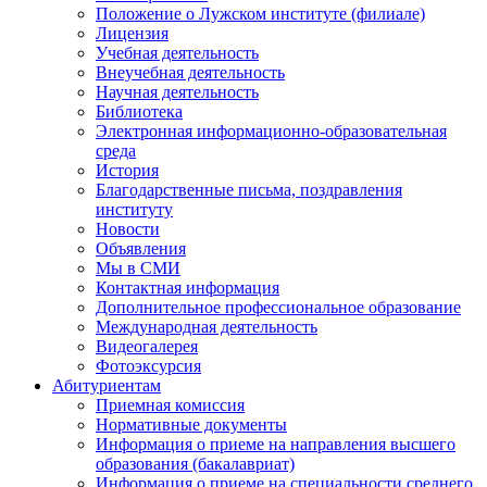
Положение о Лужском институте (филиале)
Лицензия
Учебная деятельность
Внеучебная деятельность
Научная деятельность
Библиотека
Электронная информационно-образовательная
среда
История
Благодарственные письма, поздравления
институту
Новости
Объявления
Мы в СМИ
Контактная информация
Дополнительное профессиональное образование
Международная деятельность
Видеогалерея
Фотоэксурсия
Абитуриентам
Приемная комиссия
Нормативные документы
Информация о приеме на направления высшего
образования (бакалавриат)
Информация о приеме на специальности среднего