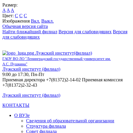
Размер:
A
A
A
Цвет:
C
C
C
Изображения
Вкл.
Выкл.
Обычная версия сайта
Найти ближайший филиал
Версия для слабовидящих
Версия
для слабовидящих
Лужский институт(филиал)
ГАОУ ВО ЛО "Ленинградский государственный университет им.
А.С. Пушкина"
Лужский институт (филиал)
9:00 до 17:30, Пн-Пт
Приемная директора +7(81372)2-14-02 Приемная комиссия
+7(81372)2-32-43
Лужский институт (филиал)
КОНТАКТЫ
О ВУЗе
Сведения об образовательной организации
Структура филиала
Совет филиала