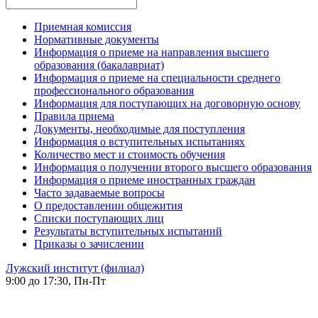
Приемная комиссия
Нормативные документы
Информация о приеме на направления высшего
образования (бакалавриат)
Информация о приеме на специальности среднего
профессионального образования
Информация для поступающих на договорную основу
Правила приема
Документы, необходимые для поступления
Информация о вступительных испытаниях
Количество мест и стоимость обучения
Информация о получении второго высшего образования
Информация о приеме иностранных граждан
Часто задаваемые вопросы
О предоставлении общежития
Списки поступающих лиц
Результаты вступительных испытаний
Приказы о зачислении
Лужский институт (филиал)
9:00 до 17:30, Пн-Пт
-