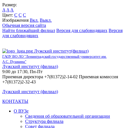
Размер:
A
A
A
Цвет:
C
C
C
Изображения
Вкл.
Выкл.
Обычная версия сайта
Найти ближайший филиал
Версия для слабовидящих
Версия
для слабовидящих
Лужский институт(филиал)
ГАОУ ВО ЛО "Ленинградский государственный университет им.
А.С. Пушкина"
Лужский институт (филиал)
9:00 до 17:30, Пн-Пт
Приемная директора +7(81372)2-14-02 Приемная комиссия
+7(81372)2-32-43
Лужский институт (филиал)
КОНТАКТЫ
О ВУЗе
Сведения об образовательной организации
Структура филиала
Совет филиала