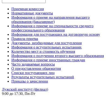
Приемная комиссия
Нормативные документы
Информация о приеме на направления высшего
образования (бакалавриат)
Информация о приеме на специальности среднего
профессионального образования
Информация для поступающих на договорную основу
Правила приема
Документы, необходимые для поступления
Информация о вступительных испытаниях
Количество мест и стоимость обучения
Информация о получении второго высшего образования
Информация о приеме иностранных граждан
Часто задаваемые вопросы
О предоставлении общежития
Списки поступающих лиц
Результаты вступительных испытаний
Приказы о зачислении
Лужский институт (филиал)
9:00 до 17:30, Пн-Пт
-