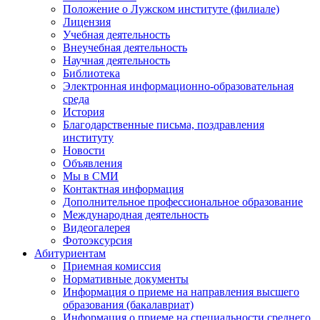
Положение о Лужском институте (филиале)
Лицензия
Учебная деятельность
Внеучебная деятельность
Научная деятельность
Библиотека
Электронная информационно-образовательная
среда
История
Благодарственные письма, поздравления
институту
Новости
Объявления
Мы в СМИ
Контактная информация
Дополнительное профессиональное образование
Международная деятельность
Видеогалерея
Фотоэксурсия
Абитуриентам
Приемная комиссия
Нормативные документы
Информация о приеме на направления высшего
образования (бакалавриат)
Информация о приеме на специальности среднего