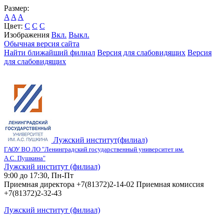
Размер:
A
A
A
Цвет:
C
C
C
Изображения
Вкл.
Выкл.
Обычная версия сайта
Найти ближайший филиал
Версия для слабовидящих
Версия
для слабовидящих
Лужский институт(филиал)
ГАОУ ВО ЛО "Ленинградский государственный университет им.
А.С. Пушкина"
Лужский институт (филиал)
9:00 до 17:30, Пн-Пт
Приемная директора +7(81372)2-14-02 Приемная комиссия
+7(81372)2-32-43
Лужский институт (филиал)